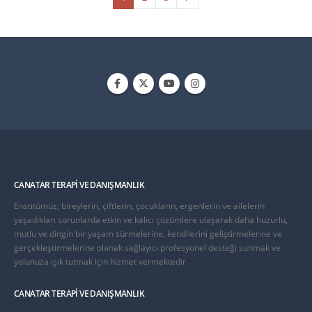
CANATAR TERAPI VE DANIŞMANLIK
Enstitümüz; bireylerin, çiftlerin, çocukların, ergenlerin ve ailelerin
yaşadıkları sorunlarda etkin ve kalıcı çözümlere ulaşarak daha huzurlu,
mutlu ve dingin bir yaşam sürmelerine, kendilerini geliştirmelerine ve
gerçekleştirmelerine olanak sağlayıcı profesyonel desteği sunmak ve
yolunuza ışık tutmak için hizmet vermektedir.
CANATAR TERAPI VE DANIŞMANLIK