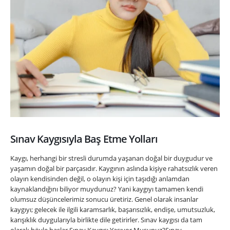
Sınav Kaygısıyla Baş Etme Yolları
Kaygı, herhangi bir stresli durumda yaşanan doğal bir duygudur ve
yaşamın doğal bir parçasıdır. Kaygının aslında kişiye rahatsızlık veren
olayın kendisinden değil, o olayın kişi için taşıdığı anlamdan
kaynaklandığını biliyor muydunuz? Yani kaygıyı tamamen kendi
olumsuz düşüncelerimiz sonucu üretiriz. Genel olarak insanlar
kaygıyı; gelecek ile ilgili karamsarlık, başarısızlık, endişe, umutsuzluk,
karışıklık duygularıyla birlikte dile getirirler. Sınav kaygısı da tam
olarak böyle başlar.Sınav Kaygısı Yaşıyor Musunuz?Sınav