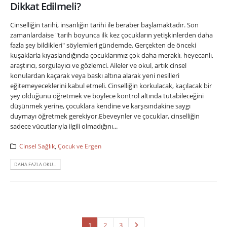
Dikkat Edilmeli?
Cinselliğin tarihi, insanlığın tarihi ile beraber başlamaktadır. Son
zamanlardaise "tarih boyunca ilk kez çocukların yetişkinlerden daha
fazla şey bildikleri" söylemleri gündemde. Gerçekten de önceki
kuşaklarla kıyaslandığında çocuklarımız çok daha meraklı, heyecanlı,
araştırıcı, sorgulayıcı ve gözlemci. Aileler ve okul, artık cinsel
konulardan kaçarak veya baskı altına alarak yeni nesilleri
eğitemeyeceklerini kabul etmeli. Cinselliğin korkulacak, kaçılacak bir
şey olduğunu öğretmek ve böylece kontrol altında tutabileceğini
düşünmek yerine, çocuklara kendine ve karşısındakine saygı
duymayı öğretmek gerekiyor.Ebeveynler ve çocuklar, cinselliğin
sadece vücutlarıyla ilgili olmadığını...
Cinsel Sağlık
,
Çocuk ve Ergen
DAHA FAZLA OKU...
1
2
3