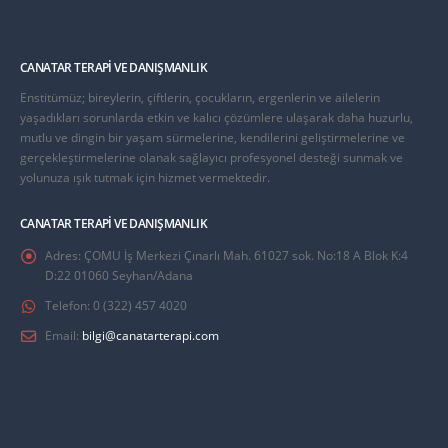
CANATAR TERAPI VE DANIŞMANLIK
Enstitümüz; bireylerin, çiftlerin, çocukların, ergenlerin ve ailelerin
yaşadıkları sorunlarda etkin ve kalıcı çözümlere ulaşarak daha huzurlu,
mutlu ve dingin bir yaşam sürmelerine, kendilerini geliştirmelerine ve
gerçekleştirmelerine olanak sağlayıcı profesyonel desteği sunmak ve
yolunuza ışık tutmak için hizmet vermektedir.
CANATAR TERAPI VE DANIŞMANLIK
Adres:
ÇOMU İş Merkezi Çınarlı Mah. 61027 sok. No:18 A Blok K:4
D:22 01060 Seyhan/Adana
Telefon:
0 (322) 457 4020
Email:
bilgi@canatarterapi.com