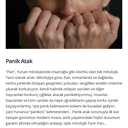
Panik Atak
“Pan”, Yunan mitolojisinde insanoğlu gibi ölümlü olan tek mitolojik
Tanrı olarak anılır. Mitolojiye göre, Pan, ormanlarda ve dağlarda,
tenha yerlerde dolaşan gezginleri, yolcuları, sevgilileri aniden önlerine
çıkarak korkutuyor, kendi halinde otlayan sürüleri ve diğer
hayvanları korkunç çığlıklar atarak panikletiyormuş. İnsanlar,
hayvanlar ve tüm canlılar da neye uğradıklarını şaşırıp korku içinde
kaçışıyorlarmış. İşte panik kelimesinin kökeni de buradan geliyor;
yani Yunanca “panikos” kelimesinden... Panik atak sorunuyla ilk kez
tanışan günümüz modern insanı, artık yaşamındaki hiçbir durumun
garanti altında olmadığını anlayıp, tıpkı mitolojik Tanrı Pan...