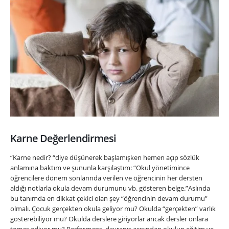
Karne Değerlendirmesi
“Karne nedir? “diye düşünerek başlamışken hemen açıp sözlük
anlamına baktım ve şununla karşılaştım: “Okul yönetimince
öğrencilere dönem sonlarında verilen ve öğrencinin her dersten
aldığı notlarla okula devam durumunu vb. gösteren belge.”Aslında
bu tanımda en dikkat çekici olan şey “öğrencinin devam durumu”
olmalı. Çocuk gerçekten okula geliyor mu? Okulda “gerçekten” varlık
gösterebiliyor mu? Okulda derslere giriyorlar ancak dersler onlara
temas ediyor mu? Performans, davranış açısından okulun eğitim ve