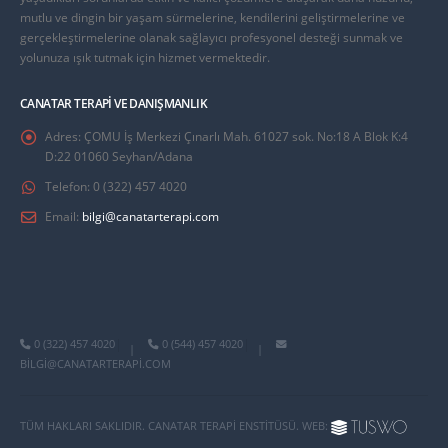
mutlu ve dingin bir yaşam sürmelerine, kendilerini geliştirmelerine ve
gerçekleştirmelerine olanak sağlayıcı profesyonel desteği sunmak ve
yolunuza ışık tutmak için hizmet vermektedir.
CANATAR TERAPI VE DANIŞMANLIK
Adres:
ÇOMU İş Merkezi Çınarlı Mah. 61027 sok. No:18 A Blok K:4
D:22 01060 Seyhan/Adana
Telefon:
0 (322) 457 4020
Email:
bilgi@canatarterapi.com
0 (322) 457 4020
0 (544) 457 4020
|
|
BILGI@CANATARTERAPI.COM
TÜM HAKLARI SAKLIDIR. CANATAR TERAPI ENSTITÜSÜ. WEB: