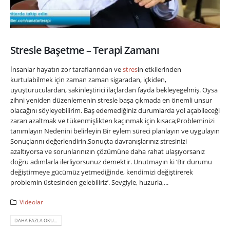
Stresle Başetme – Terapi Zamanı
İnsanlar hayatın zor taraflarından ve
stres
in etkilerinden
kurtulabilmek için zaman zaman sigaradan, içkiden,
uyuşturuculardan, sakinleştirici ilaçlardan fayda bekleyegelmiş. Oysa
zihni yeniden düzenlemenin stresle başa çıkmada en önemli unsur
olacağını söyleyebilirim. Baş edemediğiniz durumlarda yol açabileceği
zararı azaltmak ve tükenmişlikten kaçınmak için kısaca;Probleminizi
tanımlayın Nedenini belirleyin Bir eylem süreci planlayın ve uygulayın
Sonuçlarını değerlendirin.Sonuçta davranışlarınız stresinizi
azaltıyorsa ve sorunlarınızın çözümüne daha rahat ulaşıyorsanız
doğru adımlarla ilerliyorsunuz demektir. Unutmayın ki ‘Bir durumu
değiştirmeye gücümüz yetmediğinde, kendimizi değiştirerek
problemin üstesinden gelebiliriz’. Sevgiyle, huzurla,...
Videolar
DAHA FAZLA OKU...