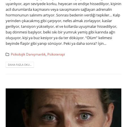
uyarılıyor, aşırı seviyede korku, heyecan ve endişe hissediliyor, kişinin
acil durumlarda kaçmasını veya savaşmasını sağlayan adrenalin
hormonunun salınımı artıyor. Sonrası bedenin verdiği tepkiler… Kalp
yerinden çıkacakmış gibi çarpıyor, nefes almak zorlaşıyor, kaslar
geriliyor, tansiyon yükseliyor, el ve kollarda uyuşmalar hissediliyor,
baş dönmesi başlıyor, belki sıkı bir yumruk yemiş gibi karında ağrı
oluşuyor, kişi ya buz kesiyor ya da ter döküyor. “Ölüm” kelimesi
beyinde flaşör gibi yanıp sönüyor. Peki ya daha sonra? İşin...
Psikolojik Danışmanlık
,
Psikoterapi
DAHA FAZLA OKU...