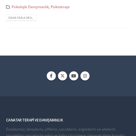
Psikolojik Danışmanlık
,
Psikoterapi
DAHA FAZLA OKU...
CANATAR TERAPI VE DANIŞMANLIK
Enstitümüz; bireylerin, çiftlerin, çocukların, ergenlerin ve ailelerin
yaşadıkları sorunlarda etkin ve kalıcı çözümlere ulaşarak daha huzurlu,