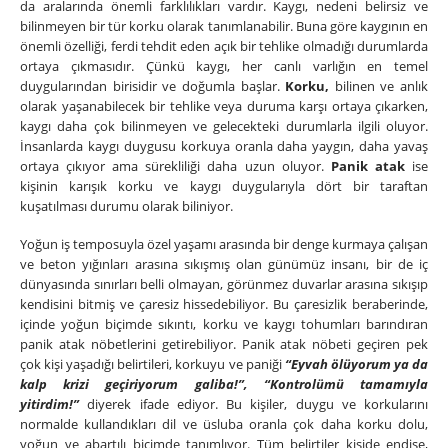
da aralarında önemli farklılıkları vardır. Kaygı, nedeni belirsiz ve
bilinmeyen bir tür korku olarak tanımlanabilir. Buna göre kaygının en
önemli özelliği, ferdi tehdit eden açık bir tehlike olmadığı durumlarda
ortaya çıkmasıdır. Çünkü kaygı, her canlı varlığın en temel
duygularından birisidir ve doğumla başlar.
Korku,
bilinen ve anlık
olarak yaşanabilecek bir tehlike veya duruma karşı ortaya çıkarken,
kaygı daha çok bilinmeyen ve gelecekteki durumlarla ilgili oluyor.
İnsanlarda kaygı duygusu korkuya oranla daha yaygın, daha yavaş
ortaya çıkıyor ama sürekliliği daha uzun oluyor.
Panik atak
ise
kişinin karışık korku ve kaygı duygularıyla dört bir taraftan
kuşatılması durumu olarak biliniyor.
Yoğun iş temposuyla özel yaşamı arasında bir denge kurmaya çalışan
ve beton yığınları arasına sıkışmış olan günümüz insanı, bir de iç
dünyasında sınırları belli olmayan, görünmez duvarlar arasına sıkışıp
kendisini bitmiş ve çaresiz hissedebiliyor. Bu çaresizlik beraberinde,
içinde yoğun biçimde sıkıntı, korku ve kaygı tohumları barındıran
panik atak nöbetlerini getirebiliyor. Panik atak nöbeti geçiren pek
çok kişi yaşadığı belirtileri, korkuyu ve paniği
“Eyvah ölüyorum ya da
kalp krizi geçiriyorum galiba!”, “Kontrolümü tamamıyla
yitirdim!”
diyerek ifade ediyor. Bu kişiler, duygu ve korkularını
normalde kullandıkları dil ve üsluba oranla çok daha korku dolu,
yoğun ve abartılı biçimde tanımlıyor. Tüm belirtiler kişide endişe,