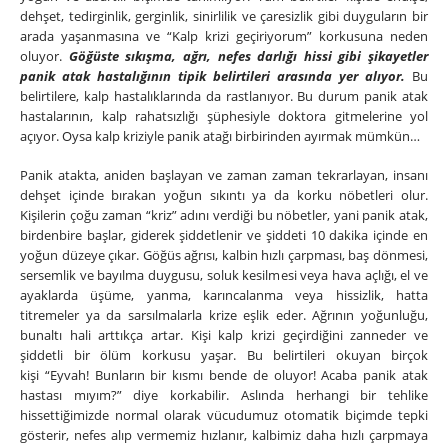
dehşet, tedirginlik, gerginlik, sinirlilik ve çaresizlik gibi duyguların bir
arada yaşanmasına ve “Kalp krizi geçiriyorum” korkusuna neden
oluyor.
Göğüste sıkışma, ağrı, nefes darlığı hissi gibi şikayetler
panik atak hastalığının tipik belirtileri arasında yer alıyor.
Bu
belirtilere, kalp hastalıklarında da rastlanıyor. Bu durum panik atak
hastalarının, kalp rahatsızlığı şüphesiyle doktora gitmelerine yol
açıyor. Oysa kalp kriziyle panik atağı birbirinden ayırmak mümkün…
Panik atakta, aniden başlayan ve zaman zaman tekrarlayan, insanı
dehşet içinde bırakan yoğun sıkıntı ya da korku nöbetleri olur.
Kişilerin çoğu zaman “kriz” adını verdiği bu nöbetler, yani panik atak,
birdenbire başlar, giderek şiddetlenir ve şiddeti 10 dakika içinde en
yoğun düzeye çıkar. Göğüs ağrısı, kalbin hızlı çarpması, baş dönmesi,
sersemlik ve bayılma duygusu, soluk kesilmesi veya hava açlığı, el ve
ayaklarda üşüme, yanma, karıncalanma veya hissizlik, hatta
titremeler ya da sarsılmalarla krize eşlik eder. Ağrının yoğunluğu,
bunaltı hali arttıkça artar. Kişi kalp krizi geçirdiğini zanneder ve
şiddetli bir ölüm korkusu yaşar. Bu belirtileri okuyan birçok
kişi “Eyvah! Bunların bir kısmı bende de oluyor! Acaba panik atak
hastası mıyım?” diye korkabilir. Aslında herhangi bir tehlike
hissettiğimizde normal olarak vücudumuz otomatik biçimde tepki
gösterir, nefes alıp vermemiz hızlanır, kalbimiz daha hızlı çarpmaya