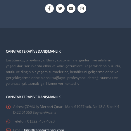
CANATAR TERAPI VE DANIŞMANLIK
Enstitümüz; bireylerin, çiftlerin, çocukların, ergenlerin ve ailelerin
yaşadıkları sorunlarda etkin ve kalıcı çözümlere ulaşarak daha huzurlu,
mutlu ve dingin bir yaşam sürmelerine, kendilerini geliştirmelerine ve
gerçekleştirmelerine olanak sağlayıcı profesyonel desteği sunmak ve
yolunuza ışık tutmak için hizmet vermektedir.
CANATAR TERAPI VE DANIŞMANLIK
Adres:
ÇOMU İş Merkezi Çınarlı Mah. 61027 sok. No:18 A Blok K:4
D:22 01060 Seyhan/Adana
Telefon:
0 (322) 457 4020
Email:
bilgi@canatarterapi.com