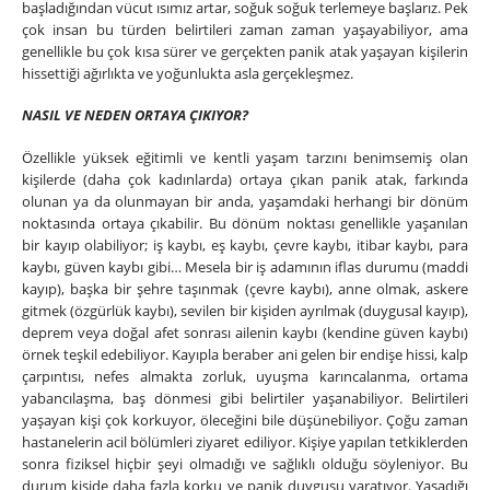
başladığından vücut ısımız artar, soğuk soğuk terlemeye başlarız. Pek
çok insan bu türden belirtileri zaman zaman yaşayabiliyor, ama
genellikle bu çok kısa sürer ve gerçekten panik atak yaşayan kişilerin
hissettiği ağırlıkta ve yoğunlukta asla gerçekleşmez.
NASIL VE NEDEN ORTAYA ÇIKIYOR?
Özellikle yüksek eğitimli ve kentli yaşam tarzını benimsemiş olan
kişilerde (daha çok kadınlarda) ortaya çıkan panik atak, farkında
olunan ya da olunmayan bir anda, yaşamdaki herhangi bir dönüm
noktasında ortaya çıkabilir. Bu dönüm noktası genellikle yaşanılan
bir kayıp olabiliyor; iş kaybı, eş kaybı, çevre kaybı, itibar kaybı, para
kaybı, güven kaybı gibi… Mesela bir iş adamının iflas durumu (maddi
kayıp), başka bir şehre taşınmak (çevre kaybı), anne olmak, askere
gitmek (özgürlük kaybı), sevilen bir kişiden ayrılmak (duygusal kayıp),
deprem veya doğal afet sonrası ailenin kaybı (kendine güven kaybı)
örnek teşkil edebiliyor. Kayıpla beraber ani gelen bir endişe hissi, kalp
çarpıntısı, nefes almakta zorluk, uyuşma karıncalanma, ortama
yabancılaşma, baş dönmesi gibi belirtiler yaşanabiliyor. Belirtileri
yaşayan kişi çok korkuyor, öleceğini bile düşünebiliyor. Çoğu zaman
hastanelerin acil bölümleri ziyaret ediliyor. Kişiye yapılan tetkiklerden
sonra fiziksel hiçbir şeyi olmadığı ve sağlıklı olduğu söyleniyor. Bu
durum kişide daha fazla korku ve panik duygusu yaratıyor. Yaşadığı