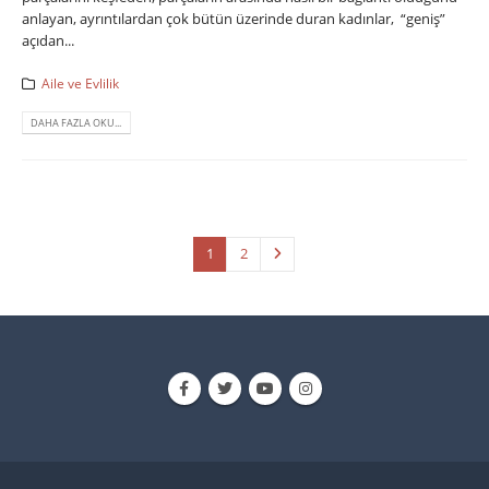
anlayan, ayrıntılardan çok bütün üzerinde duran kadınlar, “geniş”
açıdan...
Aile ve Evlilik
DAHA FAZLA OKU...
1
2