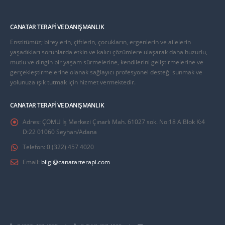
CANATAR TERAPI VE DANIŞMANLIK
Enstitümüz; bireylerin, çiftlerin, çocukların, ergenlerin ve ailelerin
yaşadıkları sorunlarda etkin ve kalıcı çözümlere ulaşarak daha huzurlu,
mutlu ve dingin bir yaşam sürmelerine, kendilerini geliştirmelerine ve
gerçekleştirmelerine olanak sağlayıcı profesyonel desteği sunmak ve
yolunuza ışık tutmak için hizmet vermektedir.
CANATAR TERAPI VE DANIŞMANLIK
Adres:
ÇOMU İş Merkezi Çınarlı Mah. 61027 sok. No:18 A Blok K:4
D:22 01060 Seyhan/Adana
Telefon:
0 (322) 457 4020
Email:
bilgi@canatarterapi.com