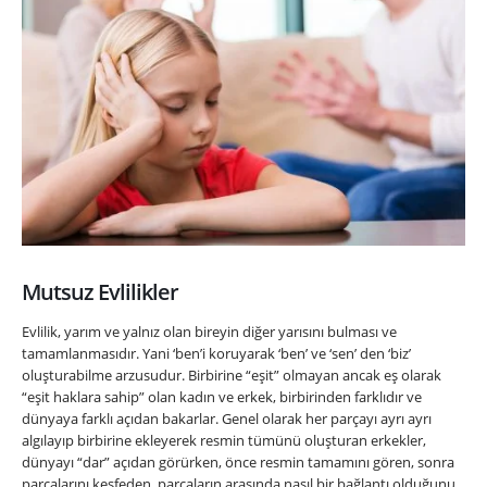
Mutsuz Evlilikler
Evlilik, yarım ve yalnız olan bireyin diğer yarısını bulması ve
tamamlanmasıdır. Yani ‘ben’i koruyarak ‘ben’ ve ‘sen’ den ‘biz’
oluşturabilme arzusudur. Birbirine “eşit” olmayan ancak eş olarak
“eşit haklara sahip” olan kadın ve erkek, birbirinden farklıdır ve
dünyaya farklı açıdan bakarlar. Genel olarak her parçayı ayrı ayrı
algılayıp birbirine ekleyerek resmin tümünü oluşturan erkekler,
dünyayı “dar” açıdan görürken, önce resmin tamamını gören, sonra
parçalarını keşfeden, parçaların arasında nasıl bir bağlantı olduğunu