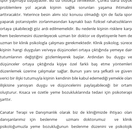
spor yapmaya başlayabilir. Bu da oldukça tehlikelidir. Çünkü daha büyük
problemlere yol açarak kişinin sağlık sorunları yaşama ihtimalini
arttıracaktır. Yeterince besin alımı söz konusu olmadığı için de fazla spor
yaparak potansiyelin zorlanmasından kaynaklı bazı fiziksel rahatsızlıkların
ortaya çıkabileceği göz ardı edilmemelidir. Bu nedenle kişinin risklere karşı
hem beslenmesini düzenleyecek uzman bir doktor ve diyetisyenle hem de
uzman bir klinik psikologla çalışması gerekmektedir. Klinik psikolog, sürece
kişinin hangi duyguları ve/veya düşünceleri ortaya çıktığında yemeye dair
tutumlarının değiştiğini gözlemleyerek başlar. Ardından bu duygu ve
düşünceler ortaya çıktığında kişiye özel farklı baş etme yöntemleri
düzenlemek üzerine çalışmalar sağlar. Bunun yanı sıra şefkatli ve güven
verici bir ilişki tutumuyla kişinin kendinin bile kabul edemediği yemekle olan
ilişkisine yansıyan duygu ve düşüncelerini paylaşabileceği bir ortam
oluşturur. Kısaca ve özetle yeme bozukluklarında tedavi için psikoterapi
şarttır.
Canatar Terapi ve Danışmanlık olarak biz de kliniğimizde ihtiyacı olan
danışanlarımız için beslenme uzmanı doktorumuz ve klinik
psikoloğumuzla yeme bozukluğunun beslenme düzenini ve psikolojik