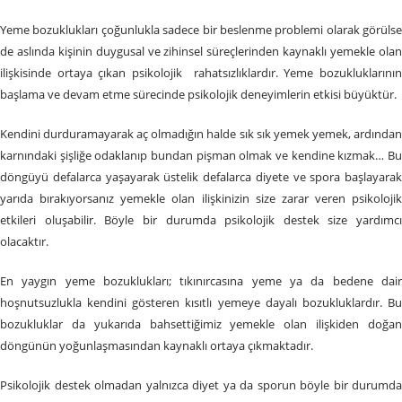
Yeme bozuklukları çoğunlukla sadece bir beslenme problemi olarak görülse
de aslında kişinin duygusal ve zihinsel süreçlerinden kaynaklı yemekle olan
ilişkisinde ortaya çıkan psikolojik rahatsızlıklardır. Yeme bozukluklarının
başlama ve devam etme sürecinde psikolojik deneyimlerin etkisi büyüktür.
Kendini durduramayarak aç olmadığın halde sık sık yemek yemek, ardından
karnındaki şişliğe odaklanıp bundan pişman olmak ve kendine kızmak… Bu
döngüyü defalarca yaşayarak üstelik defalarca diyete ve spora başlayarak
yarıda bırakıyorsanız yemekle olan ilişkinizin size zarar veren psikolojik
etkileri oluşabilir. Böyle bir durumda psikolojik destek size yardımcı
olacaktır.
En yaygın yeme bozuklukları; tıkınırcasına yeme ya da bedene dair
hoşnutsuzlukla kendini gösteren kısıtlı yemeye dayalı bozukluklardır. Bu
bozukluklar da yukarıda bahsettiğimiz yemekle olan ilişkiden doğan
döngünün yoğunlaşmasından kaynaklı ortaya çıkmaktadır.
Psikolojik destek olmadan yalnızca diyet ya da sporun böyle bir durumda