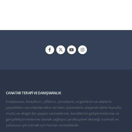
CANATAR TERAPI VE DANIŞMANLIK
Enstitümüz; bireylerin, çiftlerin, çocukların, ergenlerin ve ailelerin
yaşadıkları sorunlarda etkin ve kalıcı çözümlere ulaşarak daha huzurlu,
mutlu ve dingin bir yaşam sürmelerine, kendilerini geliştirmelerine ve
gerçekleştirmelerine olanak sağlayıcı profesyonel desteği sunmak ve
yolunuza ışık tutmak için hizmet vermektedir.