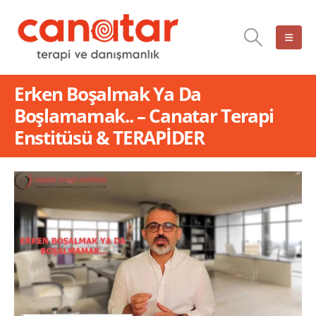
Erken Boşalmak Ya Da
Boşlamamak.. – Canatar Terapi
Enstitüsü & TERAPİDER