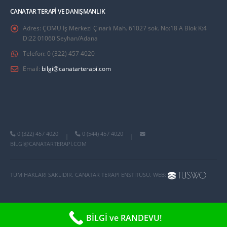
CANATAR TERAPI VE DANIŞMANLIK
Adres:
ÇOMU İş Merkezi Çınarlı Mah. 61027 sok. No:18 A Blok K:4
D:22 01060 Seyhan/Adana
Telefon:
0 (322) 457 4020
Email:
bilgi@canatarterapi.com
0 (322) 457 4020
0 (544) 457 4020
|
|
BILGI@CANATARTERAPI.COM
TÜM HAKLARI SAKLIDIR. CANATAR TERAPI ENSTITÜSÜ. WEB:
BİLGİ ve RANDEVU!