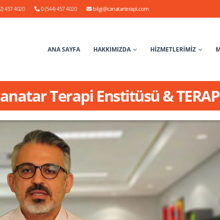
2) 457 4020
0 (544) 457 4020
bilgi@canatarterapi.com
ANA SAYFA
HAKKIMIZDA
HİZMETLERİMİZ
M
 Canatar Terapi Enstitüsü & TERA