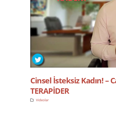
Cinsel İsteksiz Kadın! – 
TERAPİDER
Videolar