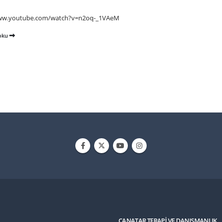
www.youtube.com/watch?v=n2oq-_1VAeM
 oku
CANATAR TERAPI VE DANIŞMANLIK