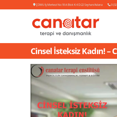
ÇOMU İş Merkezi No:18 A Blok K:4 D:22 Seyhan/Adana
0 (32
Cinsel İsteksiz Kadın! –