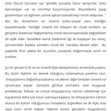
Ünlü filozof Socrates ise; “şimdiki çocuklar lüksü seviyorlar, kötü
davranışları var ve otoriteyi küçümsüyorlar. Büyüklerine saygı
göstermiyor ve eğitimin yerine aşktan bahsetmeyi tercih ediyorlar. ”
der. Bu döneminin en önemli psiko-sosyal yanı, kimliğin
kazanılmasıdır. Kimliğin önemli bir bileşeni de cinsel kimliktir ve
gençlerin bedensel değişimlerine cinsel davranışlarındaki değişiklikler
de eşlik eder. Genellikle kendi bedenine ilgi ile başlayan bu süreç,
çevresindeki kişilere yönelen cinsel bir merakla devam eder. Bu
yaşlarda flört adeta bir oyundur, yüzeysel, beğenmeyle sınırlı ve
kısıtlıdır.
Şu bir gerçek ki ilk ve en önemli ilişki deneyimimizi annemizle yaşarız.
Bu, bizim ilişkinin ne demek olduğunu anlamamıza yardımcı olur.
İhtiyaçlarımız değiştikçe babamız ve ailenin diğer bireyleri önemli rol
oynamaya başlar. Zamanla gittikçe artmakta olan duygusal,
entelektüel, fiziksel ve ruhsal ihtiyaçlarımızı tatmin edebilmek için
hayatımıza daha çok insan sokmaya başlarız, bu ihtiyaçlarımız tatmin
olunca bir bütün olduğumuzu hissederiz. Ergenlikte ise ilk ilişki, kısa
veya uzun süreli olabilir. İlişkinin süresi, gençlerin duygularının