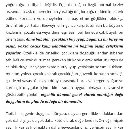
yoğunluğu ile ilişkili değildir. Ergenlik çağına özgü normal krizler
arasında ilk aşk denemelerinin yarattığı düş kırıklığı, reddedilme, terk
edilme korkuları ve deneyimleri ile baş etme güçlükleri oldukça
önemli bir yer tutar. Ebeveynlerin gence karşı tutumları bu büyüme
krizlerinin çözülmesi veya derinleşmesini belirlemede çok büyük bir
önem taşır.
Anne babalar, çocukları büyüyüp, bağımsız bir birey mi
olsun, yoksa çocuk kalıp kendilerine mi bağımlı olsun çelişkisini
yaşarlar.
Özellikle de cinsellik, çocuklara doğduğu andan itibaren
tehlikeli ve uzak durulması gereken bir konu olarak anlatılır. Ergen de
çelişkili duygular yaşamaktadır. Büyüyüp yetişkinin sorumluluklarını
mı alsın yoksa, çocuk kalarak çocukluğun güvenli, korunan sıcaklığı
içinde mi yaşasın? İki ayrı dünya arasında bocalayan ergen, yoğun ve
karmaşık duygular içinde kimi zaman uygun olmayan davranışlar
gösterebilir çünkü
ergenlik dönemi genel olarak mantığın değil
duyguların ön planda olduğu bir dönemdir.
Tipik bir ergenin duygusal dünyası, olayları genellikle olduklarından
çok daha iyi ya da çok daha kötü olarak değerlendirir. Örneğin hiçbir
şey, ilk kez aşık olmaktan daha heyecanlandırıcı ve hiçbir şey ilk kez