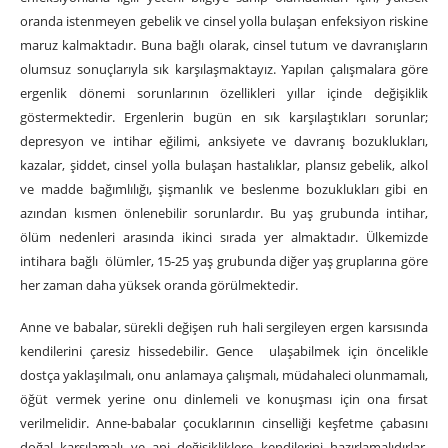
oranda istenmeyen gebelik ve cinsel yolla bulaşan enfeksiyon riskine
maruz kalmaktadır. Buna bağlı olarak, cinsel tutum ve davranışların
olumsuz sonuçlarıyla sık karşılaşmaktayız. Yapılan çalışmalara göre
ergenlik dönemi sorunlarının özellikleri yıllar içinde değişiklik
göstermektedir. Ergenlerin bugün en sık karşılaştıkları sorunlar;
depresyon ve intihar eğilimi, anksiyete ve davranış bozuklukları,
kazalar, şiddet, cinsel yolla bulaşan hastalıklar, plansız gebelik, alkol
ve madde bağımlılığı, şişmanlık ve beslenme bozuklukları gibi en
azından kısmen önlenebilir sorunlardır. Bu yaş grubunda intihar,
ölüm nedenleri arasında ikinci sırada yer almaktadır. Ülkemizde
intihara bağlı ölümler, 15-25 yaş grubunda diğer yaş gruplarına göre
her zaman daha yüksek oranda görülmektedir.
Anne ve babalar, sürekli değişen ruh hali sergileyen ergen karsısında
kendilerini çaresiz hissedebilir. Gence ulaşabilmek için öncelikle
dostça yaklaşılmalı, onu anlamaya çalışmalı, müdahaleci olunmamalı,
öğüt vermek yerine onu dinlemeli ve konuşması için ona fırsat
verilmelidir. Anne-babalar çocuklarının cinselliği keşfetme çabasını
doğal karşılamalı ve ani değişikliklere kendilerini hazırlamalıdırlar.