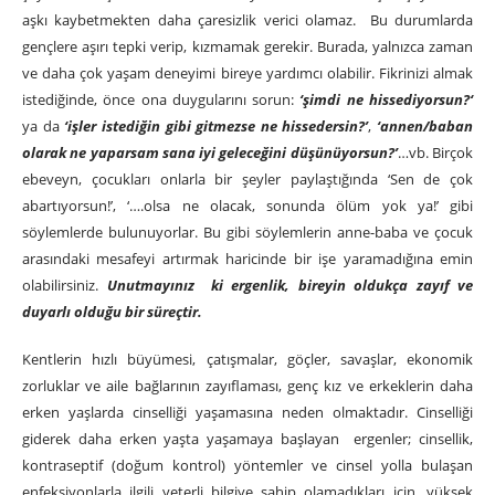
aşkı kaybetmekten daha çaresizlik verici olamaz. Bu durumlarda
gençlere aşırı tepki verip, kızmamak gerekir. Burada, yalnızca zaman
ve daha çok yaşam deneyimi bireye yardımcı olabilir. Fikrinizi almak
istediğinde, önce ona duygularını sorun:
‘şimdi ne hissediyorsun?‘
ya da
‘işler istediğin gibi gitmezse ne hissedersin?’
,
‘annen/baban
olarak ne yaparsam sana iyi geleceğini düşünüyorsun?’
…vb. Birçok
ebeveyn, çocukları onlarla bir şeyler paylaştığında ‘Sen de çok
abartıyorsun!’, ‘….olsa ne olacak, sonunda ölüm yok ya!’ gibi
söylemlerde bulunuyorlar. Bu gibi söylemlerin anne-baba ve çocuk
arasındaki mesafeyi artırmak haricinde bir işe yaramadığına emin
olabilirsiniz.
Unutmayınız ki ergenlik, bireyin oldukça zayıf ve
duyarlı olduğu bir süreçtir.
Kentlerin hızlı büyümesi, çatışmalar, göçler, savaşlar, ekonomik
zorluklar ve aile bağlarının zayıflaması, genç kız ve erkeklerin daha
erken yaşlarda cinselliği yaşamasına neden olmaktadır. Cinselliği
giderek daha erken yaşta yaşamaya başlayan ergenler; cinsellik,
kontraseptif (doğum kontrol) yöntemler ve cinsel yolla bulaşan
enfeksiyonlarla ilgili yeterli bilgiye sahip olamadıkları için, yüksek