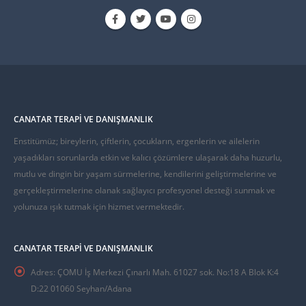
CANATAR TERAPI VE DANIŞMANLIK
Enstitümüz; bireylerin, çiftlerin, çocukların, ergenlerin ve ailelerin
yaşadıkları sorunlarda etkin ve kalıcı çözümlere ulaşarak daha huzurlu,
mutlu ve dingin bir yaşam sürmelerine, kendilerini geliştirmelerine ve
gerçekleştirmelerine olanak sağlayıcı profesyonel desteği sunmak ve
yolunuza ışık tutmak için hizmet vermektedir.
CANATAR TERAPI VE DANIŞMANLIK
Adres:
ÇOMU İş Merkezi Çınarlı Mah. 61027 sok. No:18 A Blok K:4
D:22 01060 Seyhan/Adana