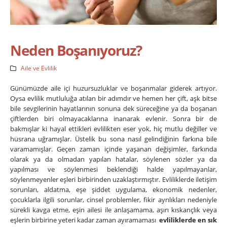
Neden Boşanıyoruz?
Aile ve Evlilik
Günümüzde aile içi huzursuzluklar ve boşanmalar giderek artıyor.
Oysa evlilik mutluluğa atılan bir adımdır ve hemen her çift, aşk bitse
bile sevgilerinin hayatlarının sonuna dek süreceğine ya da boşanan
çiftlerden biri olmayacaklarına inanarak evlenir. Sonra bir de
bakmışlar ki hayal ettikleri evlilikten eser yok, hiç mutlu değiller ve
hüsrana uğramışlar. Üstelik bu sona nasıl gelindiğinin farkına bile
varamamışlar. Geçen zaman içinde yaşanan değişimler, farkında
olarak ya da olmadan yapılan hatalar, söylenen sözler ya da
yapılması ve söylenmesi beklendiği halde yapılmayanlar,
söylenmeyenler eşleri birbirinden uzaklaştırmıştır. Evliliklerde iletişim
sorunları, aldatma, eşe şiddet uygulama, ekonomik nedenler,
çocuklarla ilgili sorunlar, cinsel problemler, fikir ayrılıkları nedeniyle
sürekli kavga etme, eşin ailesi ile anlaşamama, aşırı kıskançlık veya
eşlerin birbirine yeteri kadar zaman ayıramaması
evliliklerde en sık