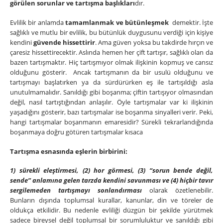
görülen sorunlar ve tartışma başlıkları
dır.
Evlilik bir anlamda
tamamlanmak ve bütünleşmek
demektir. İşte
sağlıklı ve mutlu bir evlilik, bu bütünlük duygusunu verdiği için kişiye
kendini
güvende hissettirir
. Ama güven yoksa bu takdirde hırçın ve
çaresiz hissettirecektir. Aslında hemen her çift tartışır, sağlıklı olan da
bazen tartışmaktır. Hiç tartışmıyor olmak ilişkinin kopmuş ve cansız
olduğunu gösterir. Ancak tartışmanın da bir usulü olduğunu ve
tartışmayı başlatırken ya da sürdürürken eş ile tartışıldığı asla
unutulmamalıdır. Sanıldığı gibi boşanma; çiftin tartışıyor olmasından
değil, nasıl tartıştığından anlaşılır. Öyle tartışmalar var ki ilişkinin
yaşadığını gösterir, bazı tartışmalar ise boşanma sinyalleri verir. Peki,
hangi tartışmalar boşanmanın emaresidir? Sürekli tekrarlandığında
boşanmaya doğru götüren tartışmalar kısaca
Tartışma esnasında eşlerin birbirini:
1) sürekli eleştirmesi, (2) hor görmesi, (3) “sorun bende değil,
sende” anlamına gelen tarzda kendini savunması ve (4) hiçbir tavır
sergilemeden tartışmayı sonlandırması
olarak özetlenebilir.
Bunların dışında toplumsal kurallar, kanunlar, din ve töreler de
oldukça etkilidir. Bu nedenle evliliği düzgün bir şekilde yürütmek
sadece bireysel değil toplumsal bir sorumluluktur ve sanıldığı gibi