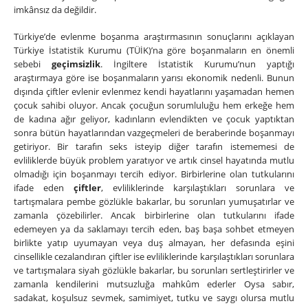
imkânsız da değildir.
Türkiye’de evlenme boşanma araştırmasının sonuçlarını açıklayan
Türkiye İstatistik Kurumu (TÜİK)’na göre boşanmaların en önemli
sebebi
geçimsizlik
. İngiltere İstatistik Kurumu’nun yaptığı
araştırmaya göre ise boşanmaların yarısı ekonomik nedenli. Bunun
dışında çiftler evlenir evlenmez kendi hayatlarını yaşamadan hemen
çocuk sahibi oluyor. Ancak çocuğun sorumluluğu hem erkeğe hem
de kadına ağır geliyor, kadınların evlendikten ve çocuk yaptıktan
sonra bütün hayatlarından vazgeçmeleri de beraberinde boşanmayı
getiriyor. Bir tarafın seks isteyip diğer tarafın istememesi de
evliliklerde büyük problem yaratıyor ve artık cinsel hayatında mutlu
olmadığı için boşanmayı tercih ediyor. Birbirlerine olan tutkularını
ifade eden
çiftler
, evliliklerinde karşılaştıkları sorunlara ve
tartışmalara pembe gözlükle bakarlar, bu sorunları yumuşatırlar ve
zamanla çözebilirler. Ancak birbirlerine olan tutkularını ifade
edemeyen ya da saklamayı tercih eden, baş başa sohbet etmeyen
birlikte yatıp uyumayan veya duş almayan, her defasında eşini
cinsellikle cezalandıran çiftler ise evliliklerinde karşılaştıkları sorunlara
ve tartışmalara siyah gözlükle bakarlar, bu sorunları sertleştirirler ve
zamanla kendilerini mutsuzluğa mahkûm ederler Oysa sabır,
sadakat, koşulsuz sevmek, samimiyet, tutku ve saygı olursa mutlu