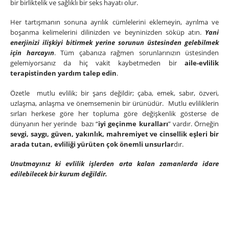
bir birliktelik ve sağlıklı bir seks hayatı olur.
Her tartışmanın sonuna ayrılık cümlelerini eklemeyin, ayrılma ve
boşanma kelimelerini dilinizden ve beyninizden söküp atın.
Yani
enerjinizi ilişkiyi bitirmek yerine sorunun üstesinden gelebilmek
için harcayın
. Tüm çabanıza rağmen sorunlarınızın üstesinden
gelemiyorsanız da hiç vakit kaybetmeden bir
aile-evlilik
terapistinden yardım talep edin
.
Özetle mutlu evlilik; bir şans değildir; çaba, emek, sabır, özveri,
uzlaşma, anlaşma ve önemsemenin bir ürünüdür. Mutlu evliliklerin
sırları herkese göre her topluma göre değişkenlik gösterse de
dünyanın her yerinde bazı “
iyi geçinme kuralları
” vardır. Örneğin
sevgi, saygı, güven, yakınlık, mahremiyet ve cinsellik eşleri bir
arada tutan, evliliği yürüten çok önemli unsurlar
dır.
Unutmayınız ki evlilik işlerden arta kalan zamanlarda idare
edilebilecek bir kurum değildir.