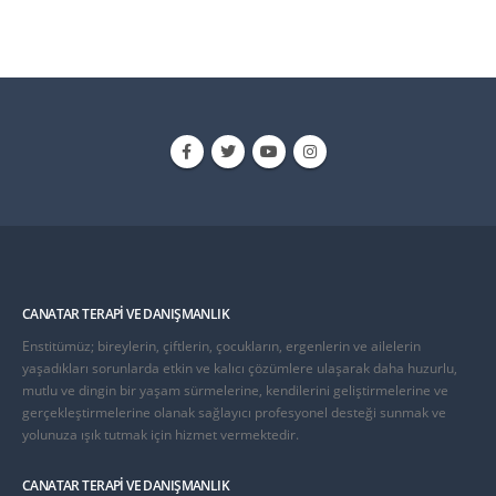
CANATAR TERAPI VE DANIŞMANLIK
Enstitümüz; bireylerin, çiftlerin, çocukların, ergenlerin ve ailelerin
yaşadıkları sorunlarda etkin ve kalıcı çözümlere ulaşarak daha huzurlu,
mutlu ve dingin bir yaşam sürmelerine, kendilerini geliştirmelerine ve
gerçekleştirmelerine olanak sağlayıcı profesyonel desteği sunmak ve
yolunuza ışık tutmak için hizmet vermektedir.
CANATAR TERAPI VE DANIŞMANLIK