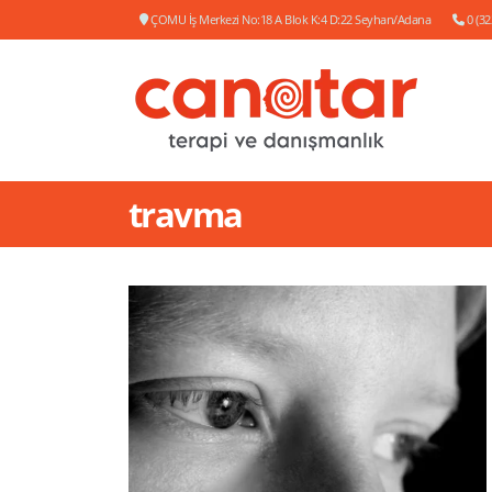
ÇOMU İş Merkezi No:18 A Blok K:4 D:22 Seyhan/Adana
0 (32
travma