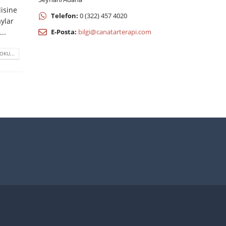
disine
Telefon:
0 (322) 457 4020
aylar
..
E-Posta:
bilgi@canatarterapi.com
OKU...