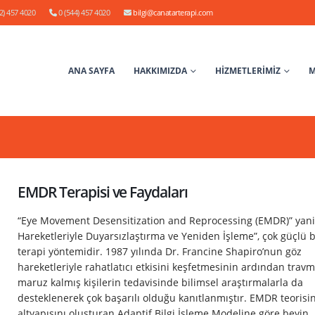
2) 457 4020
0 (544) 457 4020
bilgi@canatarterapi.com
ANA SAYFA
HAKKIMIZDA
HİZMETLERİMİZ
M
EMDR Terapisi ve Faydaları
“Eye Movement Desensitization and Reprocessing (EMDR)” yani
Hareketleriyle Duyarsızlaştırma ve Yeniden İşleme”, çok güçlü b
terapi yöntemidir. 1987 yılında Dr. Francine Shapiro’nun göz
hareketleriyle rahatlatıcı etkisini keşfetmesinin ardından trav
maruz kalmış kişilerin tedavisinde bilimsel araştırmalarla da
desteklenerek çok başarılı olduğu kanıtlanmıştır. EMDR teorisi
altyapısını oluşturan Adaptif Bilgi İşleme Modeline göre beyin,