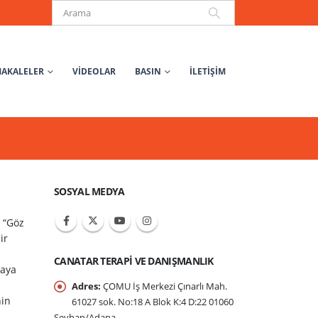
AKALELER
VIDEOLAR
BASIN
İLETİŞİM
SOSYAL MEDYA
 “Göz
ir
CANATAR TERAPI VE DANIŞMANLIK
maya
Adres:
ÇOMU İş Merkezi Çınarlı Mah.
nin
61027 sok. No:18 A Blok K:4 D:22 01060
Seyhan/Adana