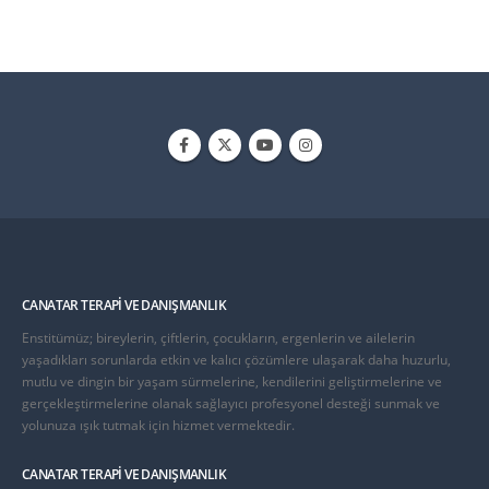
CANATAR TERAPI VE DANIŞMANLIK
Enstitümüz; bireylerin, çiftlerin, çocukların, ergenlerin ve ailelerin
yaşadıkları sorunlarda etkin ve kalıcı çözümlere ulaşarak daha huzurlu,
mutlu ve dingin bir yaşam sürmelerine, kendilerini geliştirmelerine ve
gerçekleştirmelerine olanak sağlayıcı profesyonel desteği sunmak ve
yolunuza ışık tutmak için hizmet vermektedir.
CANATAR TERAPI VE DANIŞMANLIK