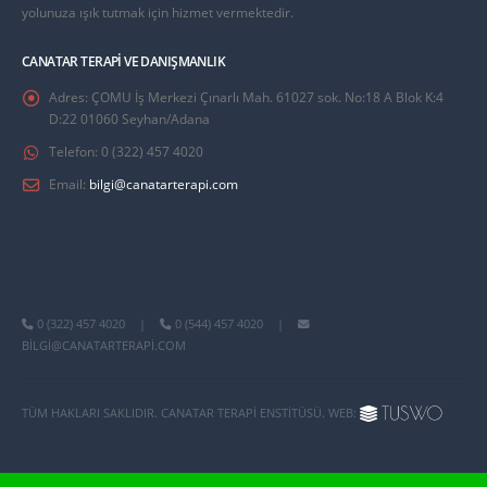
yolunuza ışık tutmak için hizmet vermektedir.
CANATAR TERAPI VE DANIŞMANLIK
Adres:
ÇOMU İş Merkezi Çınarlı Mah. 61027 sok. No:18 A Blok K:4
D:22 01060 Seyhan/Adana
Telefon:
0 (322) 457 4020
Email:
bilgi@canatarterapi.com
0 (322) 457 4020
|
0 (544) 457 4020
|
BILGI@CANATARTERAPI.COM
TÜM HAKLARI SAKLIDIR. CANATAR TERAPI ENSTITÜSÜ. WEB: