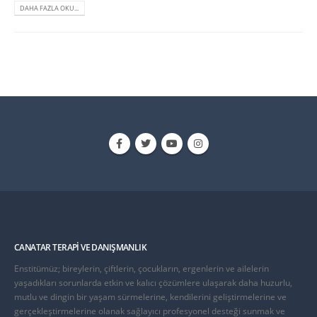
DAHA FAZLA OKU...
CANATAR TERAPI VE DANIŞMANLIK
Enstitümüz; bireylerin, çiftlerin, çocukların, ergenlerin ve ailelerin
yaşadıkları sorunlarda etkin ve kalıcı çözümlere ulaşarak daha huzurlu,
mutlu ve dingin bir yaşam sürmelerine, kendilerini geliştirmelerine ve
gerçekleştirmelerine olanak sağlayıcı profesyonel desteği sunmak ve