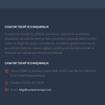
CANATAR TERAPI VE DANIŞMANLIK
Enstitümüz; bireylerin, çiftlerin, çocukların, ergenlerin ve ailelerin
yaşadıkları sorunlarda etkin ve kalıcı çözümlere ulaşarak daha huzurlu,
mutlu ve dingin bir yaşam sürmelerine, kendilerini geliştirmelerine ve
gerçekleştirmelerine olanak sağlayıcı profesyonel desteği sunmak ve
yolunuza ışık tutmak için hizmet vermektedir.
CANATAR TERAPI VE DANIŞMANLIK
Adres:
ÇOMU İş Merkezi Çınarlı Mah. 61027 sok. No:18 A Blok K:4
D:22 01060 Seyhan/Adana
Telefon:
0 (322) 457 4020
Email:
bilgi@canatarterapi.com