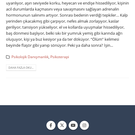
uyarılıyor, aşırı seviyede korku, heyecan ve endişe hissediliyor, kişinin
acil durumlarda kaçmasını veya savaşmasını sağlayan adrenalin
hormonunun salınımı artıyor. Sonrası bedenin verdiği tepkiler… Kalp
yerinden çıkacakmış gibi çarpıyor, nefes almak zorlaşıyor, kaslar
geriliyor, tansiyon yükseliyor, el ve kollarda uyuşmalar hissediliyor,
baş dönmesi başlıyor, belki sıkı bir yumruk yemiş gibi karında ağrı
oluşuyor, kişi ya buz kesiyor ya da ter döküyor. “Ölüm” kelimesi
beyinde flaşör gibi yanıp sönüyor. Peki ya daha sonra? İşin...
Psikolojik Danışmanlık
,
Psikoterapi
DAHA FAZLA OKU...