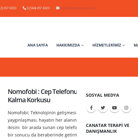
22) 457 4020
0 (544) 457 4020
bilgi@canatarterapi.com
ANA SAYFA
HAKKIMIZDA
HİZMETLERİMİZ
M
Nomofobi : Cep Telefonu ve İnternetten Mahr
SOSYAL MEDYA
Kalma Korkusu
Nomofobi; Teknolojinin gelişmesi ve internetin çok hızla
yaygınlaşması, hayatın her alanında büyük kolaylıklar sağlasa
CANATAR TERAPI VE
ikisini bir arada sunan cep telefonlarının aşırı kullanımı gibi 
DANIŞMANLIK
bir sonucu da beraberinde getirmiştir. Buna bağlı olarak düny