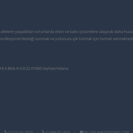
ve ailelerin yaşadıkları sorunlarda etkin ve kalıcı çözümlere ulaşarak daha huz
cı profesyonel desteği sunmak ve yolunuza ışık tutmak için hizmet vermektedi
:18 A Blok K:4 D:22 01060 Seyhan/Adana
0 (322) 457 4020
|
0 (544) 457 4020
|
BILGI@CANATARTERAPI.COM