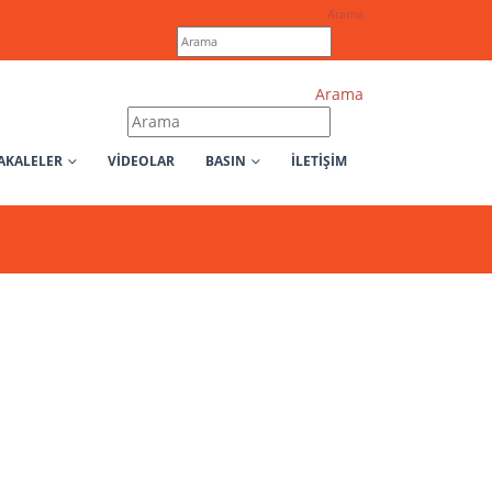
Arama
Arama
AKALELER
VIDEOLAR
BASIN
İLETİŞİM
um
 da bu
olumsuz
a