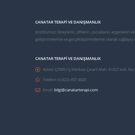
CANATAR TERAPI VE DANIŞMANLIK
Enstitümüz; bireylerin, çiftlerin, çocukların, ergenlerin 
geliştirmelerine ve gerçekleştirmelerine olanak sağlayı
CANATAR TERAPI VE DANIŞMANLIK
Adres:
ÇOMU İş Merkezi Çınarlı Mah. 61027 sok. No
Telefon:
0 (322) 457 4020
Email:
bilgi@canatarterapi.com