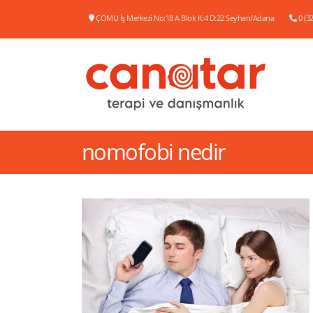
ÇOMU İş Merkezi No:18 A Blok K:4 D:22 Seyhan/Adana
0 (3
nomofobi nedir