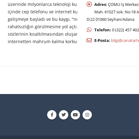
üzerinde milyonlarca teknoloji kullanıcısının bir kısmında, zam
Adres:
ÇOMU İş Merkezi 
içinde cep telefonu ve internet kullanımından mahrum kalma k
Mah. 61027 sok. No:18 A
gelişmeye başladı ve bu kaygı, "nomofobi" olarak tanımlanan ye
D:22 01060 Seyhan/Adana
rahatsızlığın görülmesine yol açtı. İngilizce "no mobile phobia"
Telefon:
0 (322) 457 40
sözlerinin kısaltılmasından oluşan Nomofobi, kısaca cep telefo
E-Posta:
bilgi@canatart
internetten mahrum kalma korkusu olarak ifade edilmekte...
DAHA FAZLA