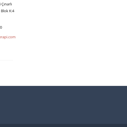
an
Çınarlı
aygısı
 Blok K:4
ni bir
20
nu ve
erapi.com
 OKU...