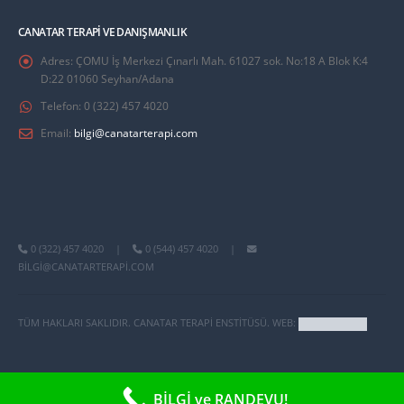
CANATAR TERAPI VE DANIŞMANLIK
Adres:
ÇOMU İş Merkezi Çınarlı Mah. 61027 sok. No:18 A Blok K:4
D:22 01060 Seyhan/Adana
Telefon:
0 (322) 457 4020
Email:
bilgi@canatarterapi.com
0 (322) 457 4020
|
0 (544) 457 4020
|
BILGI@CANATARTERAPI.COM
TÜM HAKLARI SAKLIDIR. CANATAR TERAPI ENSTITÜSÜ. WEB:
BİLGİ ve RANDEVU!