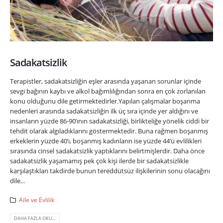
Sadakatsizlik
Terapistler, sadakatsizliğin eşler arasında yaşanan sorunlar içinde
sevgi bağının kaybı ve alkol bağımlılığından sonra en çok zorlanılan
konu olduğunu dile getirmektedirler.Yapılan çalışmalar boşanma
nedenleri arasında sadakatsizliğin ilk üç sıra içinde yer aldığını ve
insanların yüzde 86-90’ının sadakatsizliği, birlikteliğe yönelik ciddi bir
tehdit olarak algıladıklarını göstermektedir. Buna rağmen boşanmış
erkeklerin yüzde 40’ı, boşanmış kadınların ise yüzde 44’ü evlilikleri
sırasında cinsel sadakatsizlik yaptıklarını belirtmişlerdir. Daha önce
sadakatsizlik yaşamamış pek çok kişi ilerde bir sadakatsizlikle
karşılaştıkları takdirde bunun tereddütsüz ilişkilerinin sonu olacağını
dile...
Aile ve Evlilik
DAHA FAZLA OKU...