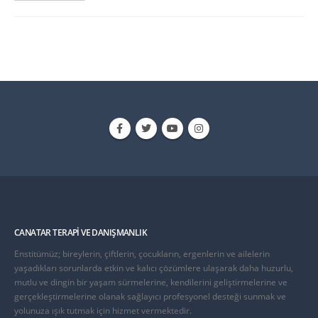
CANATAR TERAPI VE DANIŞMANLIK
Enstitümüz; bireylerin, çiftlerin, çocukların, ergenlerin ve ailelerin
yaşadıkları sorunlarda etkin ve kalıcı çözümlere ulaşarak daha huzurlu,
mutlu ve dingin bir yaşam sürmelerine, kendilerini geliştirmelerine ve
gerçekleştirmelerine olanak sağlayıcı profesyonel desteği sunmak ve
yolunuza ışık tutmak için hizmet vermektedir.