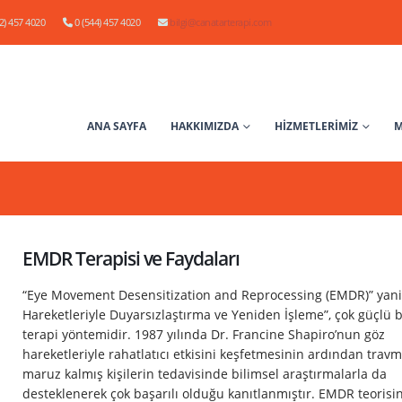
2) 457 4020
0 (544) 457 4020
bilgi@canatarterapi.com
ANA SAYFA
HAKKIMIZDA
HİZMETLERİMİZ
M
EMDR Terapisi ve Faydaları
“Eye Movement Desensitization and Reprocessing (EMDR)” yani
Hareketleriyle Duyarsızlaştırma ve Yeniden İşleme”, çok güçlü b
terapi yöntemidir. 1987 yılında Dr. Francine Shapiro’nun göz
hareketleriyle rahatlatıcı etkisini keşfetmesinin ardından trav
maruz kalmış kişilerin tedavisinde bilimsel araştırmalarla da
desteklenerek çok başarılı olduğu kanıtlanmıştır. EMDR teorisi