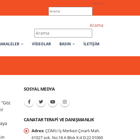
Arama
Arama
AKALELER
VIDEOLAR
BASIN
İLETİŞİM
SOSYAL MEDYA
 “Göz
ir
CANATAR TERAPI VE DANIŞMANLIK
maya
Adres:
ÇOMU İş Merkezi Çınarlı Mah.
nin
61027 sok. No:18 A Blok K:4 D:22 01060