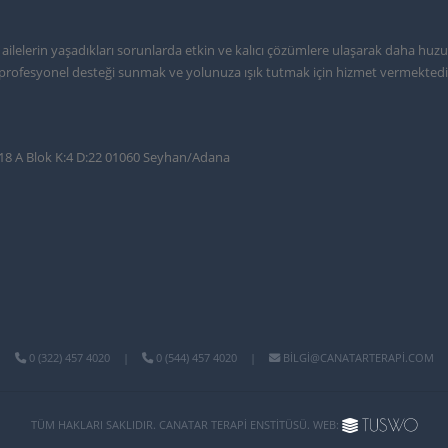
ve ailelerin yaşadıkları sorunlarda etkin ve kalıcı çözümlere ulaşarak daha huz
cı profesyonel desteği sunmak ve yolunuza ışık tutmak için hizmet vermektedi
:18 A Blok K:4 D:22 01060 Seyhan/Adana
0 (322) 457 4020
|
0 (544) 457 4020
|
BILGI@CANATARTERAPI.COM
TÜM HAKLARI SAKLIDIR. CANATAR TERAPI ENSTITÜSÜ. WEB: