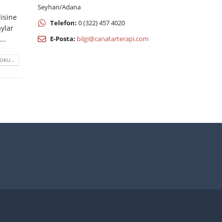
Seyhan/Adana
disine
Telefon:
0 (322) 457 4020
aylar
..
E-Posta:
bilgi@canatarterapi.com
OKU...