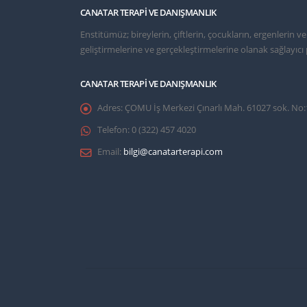
CANATAR TERAPI VE DANIŞMANLIK
Enstitümüz; bireylerin, çiftlerin, çocukların, ergenlerin 
geliştirmelerine ve gerçekleştirmelerine olanak sağlayı
CANATAR TERAPI VE DANIŞMANLIK
Adres:
ÇOMU İş Merkezi Çınarlı Mah. 61027 sok. No
Telefon:
0 (322) 457 4020
Email:
bilgi@canatarterapi.com