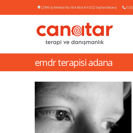
ÇOMU İş Merkezi No:18 A Blok K:4 D:22 Seyhan/Adana
0 (32
emdr terapisi adana