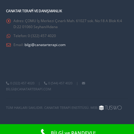
CANATAR TERAPI VE DANIŞMANLIK
Adres:
ÇOMU İş Merkezi Çınarlı Mah. 61027 sok. No:18 A Blok K:4
D:22 01060 Seyhan/Adana
Telefon:
0 (322) 457 4020
Email:
bilgi@canatarterapi.com
0 (322) 457 4020
|
0 (544) 457 4020
|
BILGI@CANATARTERAPI.COM
TÜM HAKLARI SAKLIDIR. CANATAR TERAPI ENSTITÜSÜ. WEB:
BİLGİ ve RANDEVU!