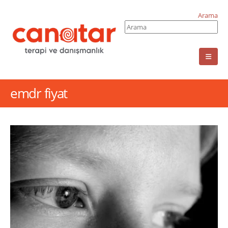
Arama
emdr fiyat