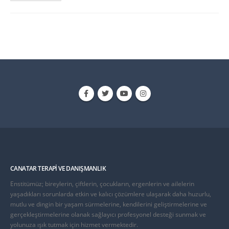
CANATAR TERAPI VE DANIŞMANLIK
Enstitümüz; bireylerin, çiftlerin, çocukların, ergenlerin ve ailelerin
yaşadıkları sorunlarda etkin ve kalıcı çözümlere ulaşarak daha huzurlu,
mutlu ve dingin bir yaşam sürmelerine, kendilerini geliştirmelerine ve
gerçekleştirmelerine olanak sağlayıcı profesyonel desteği sunmak ve
yolunuza ışık tutmak için hizmet vermektedir.