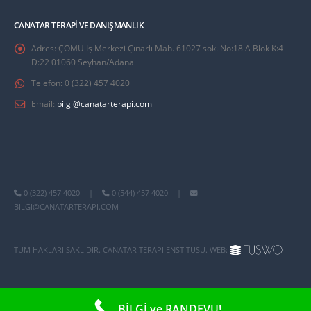
CANATAR TERAPI VE DANIŞMANLIK
Adres:
ÇOMU İş Merkezi Çınarlı Mah. 61027 sok. No:18 A Blok K:4
D:22 01060 Seyhan/Adana
Telefon:
0 (322) 457 4020
Email:
bilgi@canatarterapi.com
0 (322) 457 4020
|
0 (544) 457 4020
|
BILGI@CANATARTERAPI.COM
TÜM HAKLARI SAKLIDIR. CANATAR TERAPI ENSTITÜSÜ. WEB:
BİLGİ ve RANDEVU!