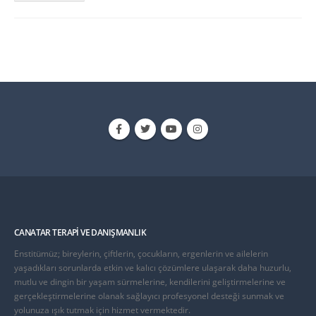
CANATAR TERAPI VE DANIŞMANLIK
Enstitümüz; bireylerin, çiftlerin, çocukların, ergenlerin ve ailelerin
yaşadıkları sorunlarda etkin ve kalıcı çözümlere ulaşarak daha huzurlu,
mutlu ve dingin bir yaşam sürmelerine, kendilerini geliştirmelerine ve
gerçekleştirmelerine olanak sağlayıcı profesyonel desteği sunmak ve
yolunuza ışık tutmak için hizmet vermektedir.