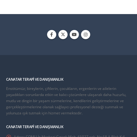
CANATAR TERAPI VE DANIŞMANLIK
Enstitümüz; bireylerin, çiftlerin, çocukların, ergenlerin ve ailelerin
yaşadıkları sorunlarda etkin ve kalıcı çözümlere ulaşarak daha huzurlu,
mutlu ve dingin bir yaşam sürmelerine, kendilerini geliştirmelerine ve
gerçekleştirmelerine olanak sağlayıcı profesyonel desteği sunmak ve
yolunuza ışık tutmak için hizmet vermektedir.
CANATAR TERAPI VE DANIŞMANLIK
Adres:
ÇOMU İş Merkezi Çınarlı Mah. 61027 sok. No:18 A Blok K:4