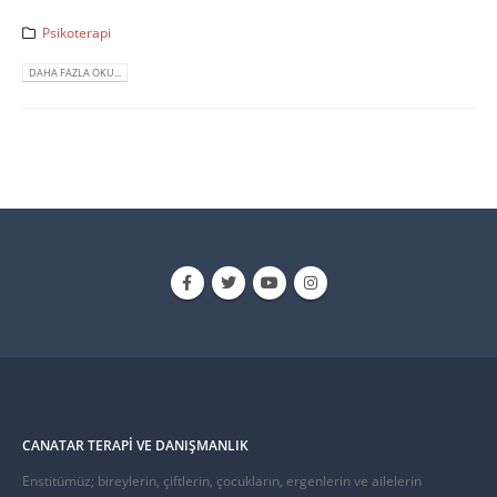
Psikoterapi
DAHA FAZLA OKU...
CANATAR TERAPI VE DANIŞMANLIK
Enstitümüz; bireylerin, çiftlerin, çocukların, ergenlerin ve ailelerin