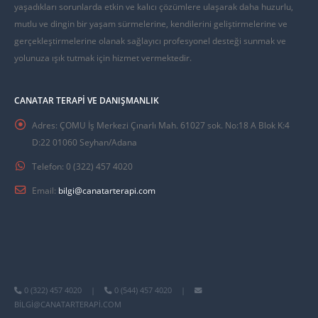
yaşadıkları sorunlarda etkin ve kalıcı çözümlere ulaşarak daha huzurlu,
mutlu ve dingin bir yaşam sürmelerine, kendilerini geliştirmelerine ve
gerçekleştirmelerine olanak sağlayıcı profesyonel desteği sunmak ve
yolunuza ışık tutmak için hizmet vermektedir.
CANATAR TERAPI VE DANIŞMANLIK
Adres:
ÇOMU İş Merkezi Çınarlı Mah. 61027 sok. No:18 A Blok K:4
D:22 01060 Seyhan/Adana
Telefon:
0 (322) 457 4020
Email:
bilgi@canatarterapi.com
0 (322) 457 4020
|
0 (544) 457 4020
|
BILGI@CANATARTERAPI.COM