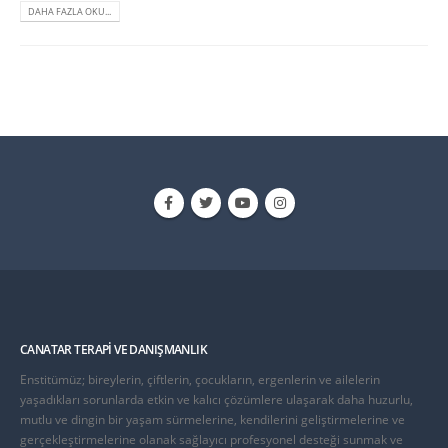
DAHA FAZLA OKU...
CANATAR TERAPI VE DANIŞMANLIK
Enstitümüz; bireylerin, çiftlerin, çocukların, ergenlerin ve ailelerin
yaşadıkları sorunlarda etkin ve kalıcı çözümlere ulaşarak daha huzurlu,
mutlu ve dingin bir yaşam sürmelerine, kendilerini geliştirmelerine ve
gerçekleştirmelerine olanak sağlayıcı profesyonel desteği sunmak ve