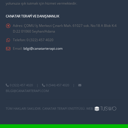
yolunuza ışık tutmak için hizmet vermektedir.
CANATAR TERAPI VE DANIŞMANLIK
Adres:
ÇOMU İş Merkezi Çınarlı Mah. 61027 sok. No:18 A Blok K:4
D:22 01060 Seyhan/Adana
Telefon:
0 (322) 457 4020
Email:
bilgi@canatarterapi.com
0 (322) 457 4020
|
0 (544) 457 4020
|
BILGI@CANATARTERAPI.COM
TÜM HAKLARI SAKLIDIR. CANATAR TERAPI ENSTITÜSÜ. WEB: