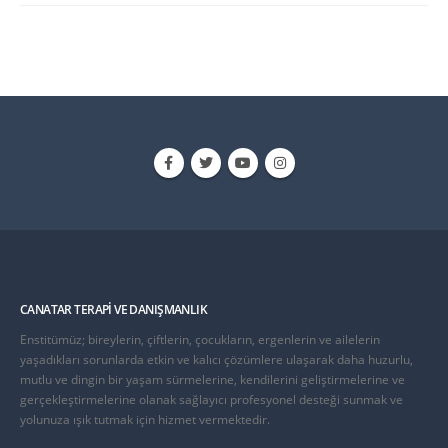
CANATAR TERAPI VE DANIŞMANLIK
Enstitümüz; bireylerin, çiftlerin, çocukların, ergenlerin ve ailelerin
yaşadıkları sorunlarda etkin ve kalıcı çözümlere ulaşarak daha huzurlu,
mutlu ve dingin bir yaşam sürmelerine, kendilerini geliştirmelerine ve
gerçekleştirmelerine olanak sağlayıcı profesyonel desteği sunmak ve
yolunuza ışık tutmak için hizmet vermektedir.