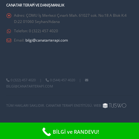
CANATAR TERAPI VE DANIŞMANLIK
Adres:
ÇOMU İş Merkezi Çınarlı Mah. 61027 sok. No:18 A Blok K:4
D:22 01060 Seyhan/Adana
Telefon:
0 (322) 457 4020
Email:
bilgi@canatarterapi.com
0 (322) 457 4020
|
0 (544) 457 4020
|
BILGI@CANATARTERAPI.COM
TÜM HAKLARI SAKLIDIR. CANATAR TERAPI ENSTITÜSÜ. WEB:
BİLGİ ve RANDEVU!