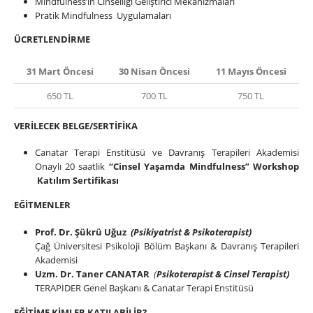
Mindfulness’ın Cinselliği Geliştirici Mekanizmaları
Pratik Mindfulness Uygulamaları
ÜCRETLENDİRME
31 Mart Öncesi
30 Nisan Öncesi
11 Mayıs Öncesi
650 TL
700 TL
750 TL
VERİLECEK BELGE/SERTİFİKA
Canatar Terapi Enstitüsü ve Davranış Terapileri Akademisi
Onaylı 20 saatlik
“Cinsel Yaşamda Mindfulness” Workshop
Katılım Sertifikası
EĞİTMENLER
Prof. Dr. Şükrü Uğuz
(Psikiyatrist & Psikoterapist)
Çağ Üniversitesi Psikoloji Bölüm Başkanı & Davranış Terapileri
Akademisi
Uzm. Dr. Taner CANATAR
(
Psikoterapist & Cinsel Terapist)
TERAPİDER Genel Başkanı & Canatar Terapi Enstitüsü
EĞİTİME KİMLER KATILABİLİR?