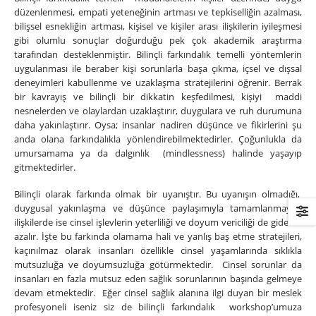
düzenlenmesi, empati yeteneğinin artması ve tepkiselliğin azalması,
bilişsel esnekliğin artması, kişisel ve kişiler arası ilişkilerin iyileşmesi
gibi olumlu sonuçlar doğurduğu pek çok akademik araştırma
tarafından desteklenmiştir. Bilinçli farkındalık temelli yöntemlerin
uygulanması ile beraber kişi sorunlarla başa çıkma, içsel ve dışsal
deneyimleri kabullenme ve uzaklaşma stratejilerini öğrenir. Berrak
bir kavrayış ve bilinçli bir dikkatin keşfedilmesi, kişiyi maddi
nesnelerden ve olaylardan uzaklaştırır, duygulara ve ruh durumuna
daha yakınlaştırır. Oysa; insanlar nadiren düşünce ve fikirlerini şu
anda olana farkındalıkla yönlendirebilmektedirler. Çoğunlukla da
umursamama ya da dalgınlık (mindlessness) halinde yaşayıp
gitmektedirler.
Bilinçli olarak farkında olmak bir uyanıştır. Bu uyanışın olmadığı,
duygusal yakınlaşma ve düşünce paylaşımıyla tamamlanmayan
ilişkilerde ise cinsel işlevlerin yeterliliği ve doyum vericiliği de giderek
azalır. İşte bu farkında olamama hali ve yanlış baş etme stratejileri,
kaçınılmaz olarak insanları özellikle cinsel yaşamlarında sıklıkla
mutsuzluğa ve doyumsuzluğa götürmektedir. Cinsel sorunlar da
insanları en fazla mutsuz eden sağlık sorunlarının başında gelmeye
devam etmektedir. Eğer cinsel sağlık alanına ilgi duyan bir meslek
profesyoneli iseniz siz de bilinçli farkındalık workshop’umuza