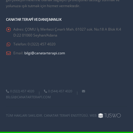
yolunuza ışık tutmak için hizmet vermektedir.
CANATAR TERAPI VE DANIŞMANLIK
Adres:
ÇOMU İş Merkezi Çınarlı Mah. 61027 sok. No:18 A Blok K:4
D:22 01060 Seyhan/Adana
Telefon:
0 (322) 457 4020
Email:
bilgi@canatarterapi.com
0 (322) 457 4020
0 (544) 457 4020
|
|
BILGI@CANATARTERAPI.COM
TÜM HAKLARI SAKLIDIR. CANATAR TERAPI ENSTITÜSÜ. WEB: