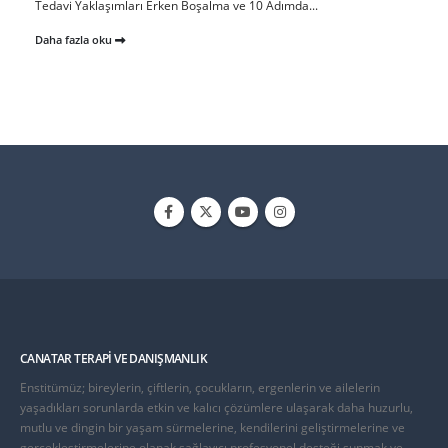
Tedavi Yaklaşımları Erken Boşalma ve 10 Adımda...
Daha fazla oku
CANATAR TERAPI VE DANIŞMANLIK
Enstitümüz; bireylerin, çiftlerin, çocukların, ergenlerin ve ailelerin
yaşadıkları sorunlarda etkin ve kalıcı çözümlere ulaşarak daha huzurlu,
mutlu ve dingin bir yaşam sürmelerine, kendilerini geliştirmelerine ve
gerçekleştirmelerine olanak sağlayıcı profesyonel desteği sunmak ve