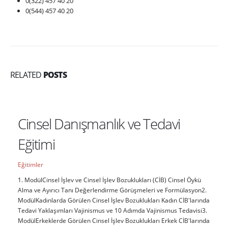
0(322) 457 40 20
0(544) 457 40 20
RELATED
POSTS
Cinsel Danışmanlık ve Tedavi
Eğitimi
Eğitimler
1. ModülCinsel İşlev ve Cinsel İşlev Bozuklukları (CİB) Cinsel Öykü
Alma ve Ayırıcı Tanı Değerlendirme Görüşmeleri ve Formülasyon2.
ModülKadınlarda Görülen Cinsel İşlev Bozuklukları Kadın CİB'larında
Tedavi Yaklaşımları Vajinismus ve 10 Adımda Vajinismus Tedavisi3.
ModülErkeklerde Görülen Cinsel İşlev Bozuklukları Erkek CİB'larında