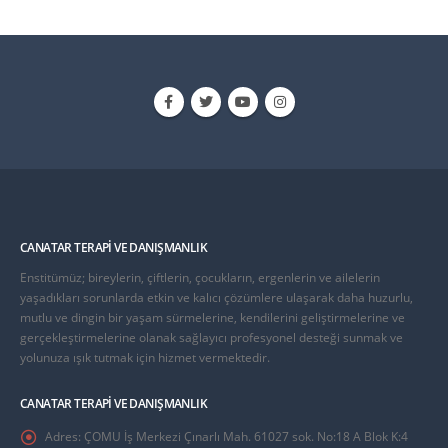
CANATAR TERAPI VE DANIŞMANLIK
Enstitümüz; bireylerin, çiftlerin, çocukların, ergenlerin ve ailelerin
yaşadıkları sorunlarda etkin ve kalıcı çözümlere ulaşarak daha huzurlu,
mutlu ve dingin bir yaşam sürmelerine, kendilerini geliştirmelerine ve
gerçekleştirmelerine olanak sağlayıcı profesyonel desteği sunmak ve
yolunuza ışık tutmak için hizmet vermektedir.
CANATAR TERAPI VE DANIŞMANLIK
Adres:
ÇOMU İş Merkezi Çınarlı Mah. 61027 sok. No:18 A Blok K:4