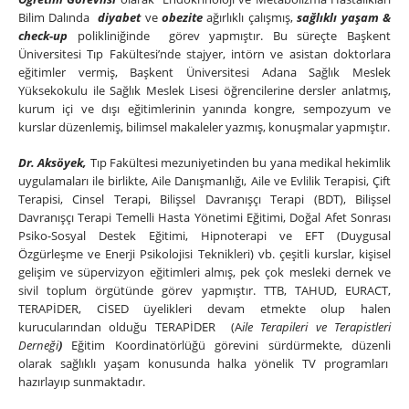
Bilim Dalında
diyabet
ve
obezite
ağırlıklı çalışmış,
sağlıklı yaşam &
check-up
polikliniğinde görev yapmıştır. Bu süreçte Başkent
Üniversitesi Tıp Fakültesi’nde stajyer, intörn ve asistan doktorlara
eğitimler vermiş, Başkent Üniversitesi Adana Sağlık Meslek
Yüksekokulu ile Sağlık Meslek Lisesi öğrencilerine dersler anlatmış,
kurum içi ve dışı eğitimlerinin yanında kongre, sempozyum ve
kurslar düzenlemiş, bilimsel makaleler yazmış, konuşmalar yapmıştır.
Dr. Aksöyek,
Tıp Fakültesi mezuniyetinden bu yana medikal hekimlik
uygulamaları ile birlikte, Aile Danışmanlığı, Aile ve Evlilik Terapisi, Çift
Terapisi, Cinsel Terapi, Bilişsel Davranışçı Terapi (BDT), Bilişsel
Davranışçı Terapi Temelli Hasta Yönetimi Eğitimi, Doğal Afet Sonrası
Psiko-Sosyal Destek Eğitimi, Hipnoterapi ve EFT (Duygusal
Özgürleşme ve Enerji Psikolojisi Teknikleri) vb. çeşitli kurslar, kişisel
gelişim ve süpervizyon eğitimleri almış, pek çok mesleki dernek ve
sivil toplum örgütünde görev yapmıştır. TTB, TAHUD, EURACT,
TERAPİDER, CİSED üyelikleri devam etmekte olup halen
kurucularından olduğu TERAPİDER (A
ile Terapileri ve Terapistleri
Derneği
)
Eğitim Koordinatörlüğü görevini sürdürmekte, düzenli
olarak sağlıklı yaşam konusunda halka yönelik TV programları
hazırlayıp sunmaktadır.